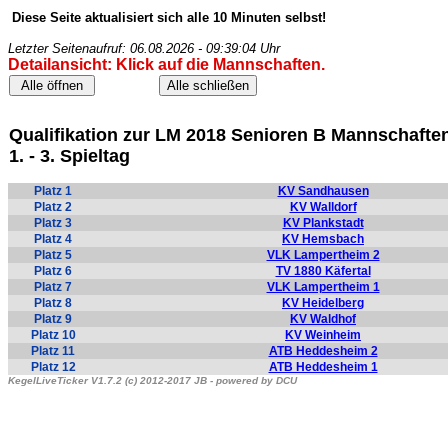
Diese Seite aktualisiert sich alle 10 Minuten selbst!
Letzter Seitenaufruf: 06.08.2026 - 09:39:04 Uhr
Detailansicht: Klick auf die Mannschaften.
Qualifikation zur LM 2018 Senioren B Mannschaft
1. - 3. Spieltag
Platz 1
KV Sandhausen
Platz 2
KV Walldorf
Platz 3
KV Plankstadt
Platz 4
KV Hemsbach
Platz 5
VLK Lampertheim 2
Platz 6
TV 1880 Käfertal
Platz 7
VLK Lampertheim 1
Platz 8
KV Heidelberg
Platz 9
KV Waldhof
Platz 10
KV Weinheim
Platz 11
ATB Heddesheim 2
Platz 12
ATB Heddesheim 1
KegelLiveTicker V1.7.2 (c) 2012-2017 JB - powered by DCU